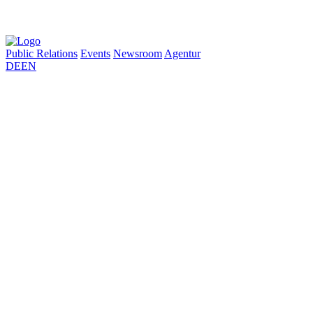
Public Relations
Events
Newsroom
Agentur
DE
EN