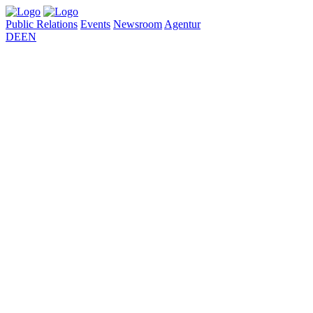
Public Relations
Events
Newsroom
Agentur
DE
EN