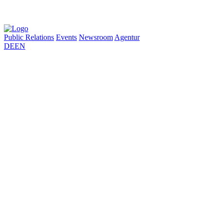
Public Relations
Events
Newsroom
Agentur
DE
EN