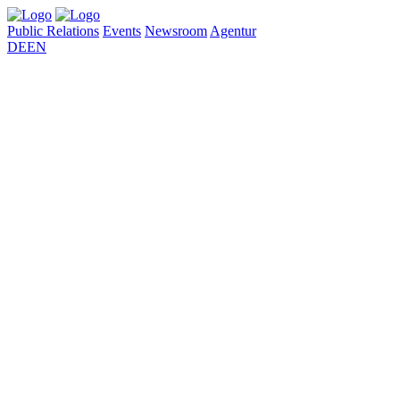
Public Relations
Events
Newsroom
Agentur
DE
EN