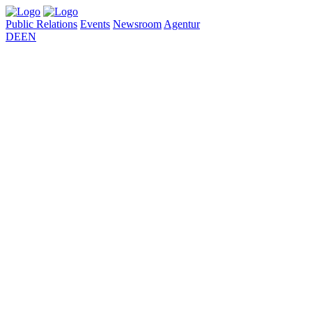
Public Relations
Events
Newsroom
Agentur
DE
EN