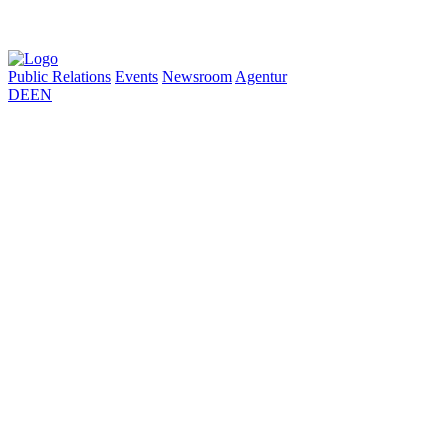
Public Relations
Events
Newsroom
Agentur
DE
EN